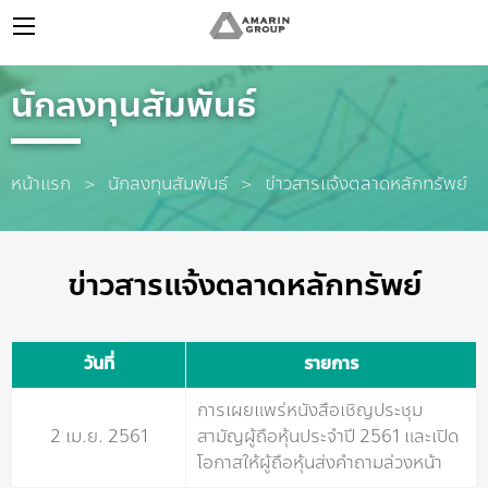
นักลงทุนสัมพันธ์
หน้าแรก
นักลงทุนสัมพันธ์
Current:
ข่าวสารแจ้งตลาดหลักทรัพย์
ข่าวสารแจ้งตลาดหลักทรัพย์
วันที่
รายการ
การเผยแพร่หนังสือเชิญประชุม
2 เม.ย. 2561
สามัญผู้ถือหุ้นประจำปี 2561 และเปิด
โอกาสให้ผู้ถือหุ้นส่งคำถามล่วงหน้า