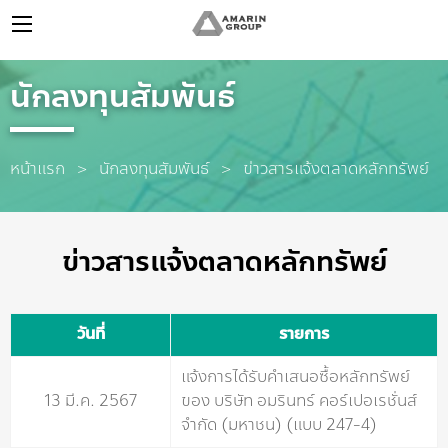
นักลงทุนสัมพันธ์
หน้าแรก
นักลงทุนสัมพันธ์
Current:
ข่าวสารแจ้งตลาดหลักทรัพย์
ข่าวสารแจ้งตลาดหลักทรัพย์
วันที่
รายการ
แจ้งการได้รับคำเสนอซื้อหลักทรัพย์
13 มี.ค. 2567
ของ บริษัท อมรินทร์ คอร์เปอเรชั่นส์
จำกัด (มหาชน) (แบบ 247-4)